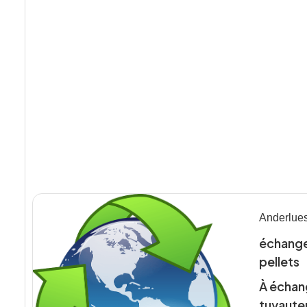
Anderlue
échanger
pellets
À échang
tuyauter