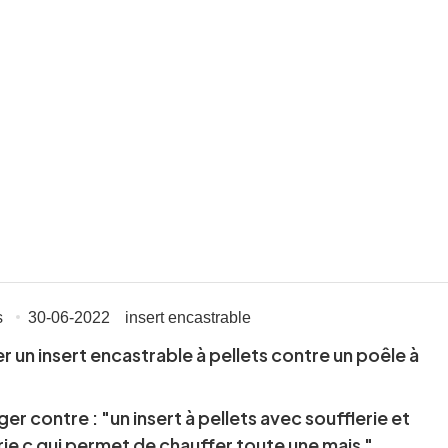
s
30-06-2022
insert encastrable
 un insert encastrable à pellets contre un poêle à
er contre : "un insert à pellets avec soufflerie et
ie c qui permet de chauffer toute une mais "