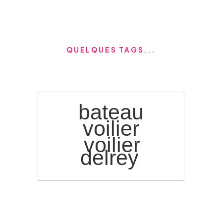
QUELQUES TAGS...
bateau
voilier
voilier
delrey