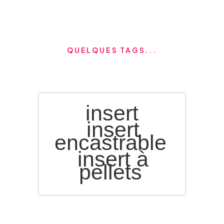
QUELQUES TAGS...
insert
insert
encastrable
insert à
pellets