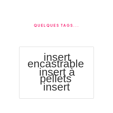
QUELQUES TAGS...
insert
encastrable
insert à
pellets
insert