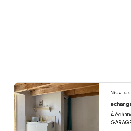
Nissan-l
echange
À échan
GARAGE.