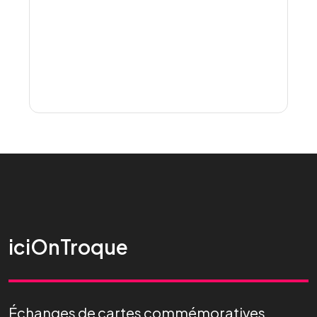
iciOnTroque
Échanges de cartes commémoratives